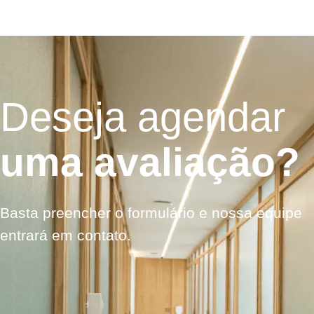
Deseja agendar
uma avaliação?
Basta preencher o formulário e nossa equipe
entrará em contato.