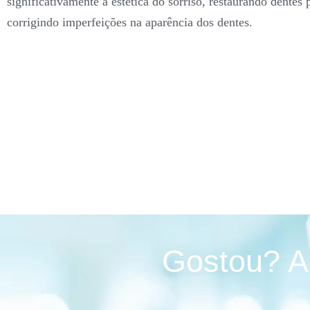
significativamente a estética do sorriso, restaurando dentes 
corrigindo imperfeições na aparência dos dentes.
Gostou? A