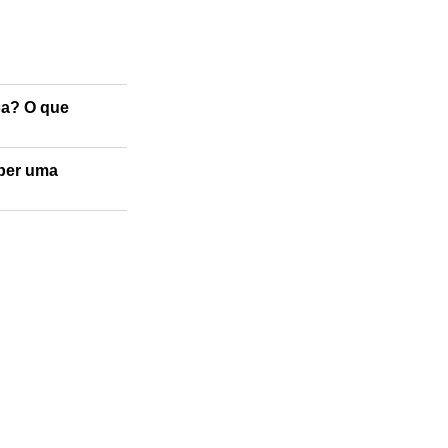
oa? O que
eber uma