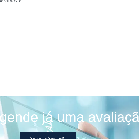
perdidos e
gende já uma avaliaçã
Agendar Avaliação