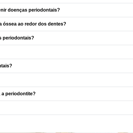
venir doenças periodontais?
da óssea ao redor dos dentes?
s periodontais?
ntais?
 a periodontite?