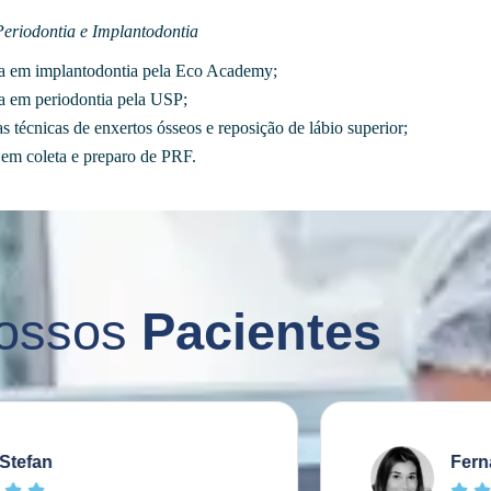
Periodontia e Implantodontia
ta em implantodontia pela Eco Academy;
ta em periodontia pela USP;
s técnicas de enxertos ósseos e reposição de lábio superior;
 em coleta e preparo de PRF.
ossos
Pacientes
Fernanda F



