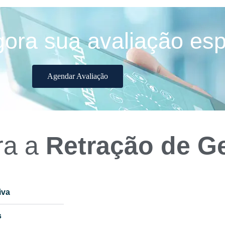
ra sua avaliação esp
Agendar Avaliação
ra a
Retração de G
iva
s