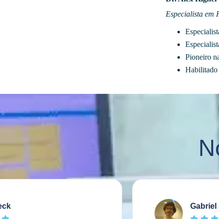
Especialista em 
Especialis
Especialis
Pioneiro na
Habilitado
N
Gabriel Stefan




