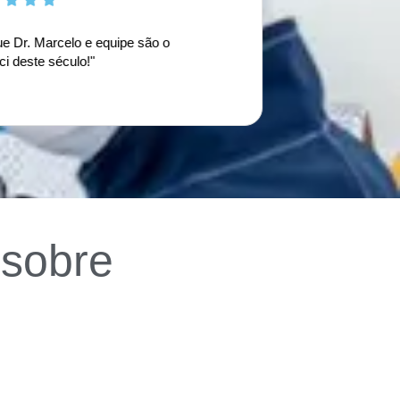
rcelo e equipe são o
"Frequento a Clínica K
século!"
sinto segura e sou tr
 sobre